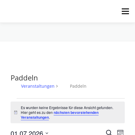
Zum
Inhalt
Menü
springen
HOME
ÜBER UNS
SCHNUPPERPADDELN
VERLEIH, TOUREN UND SUP
SERVICE
Paddeln
VERANSTALTUNGEN
Veranstaltungen
Paddeln
V
Es wurden keine Ergebnisse für diese Ansicht gefunden.
e
Hier geht es zu den
nächsten bevorstehenden
Hinweis
r
Veranstaltungen
.
a
V
01.07.2026
V
n
Suche