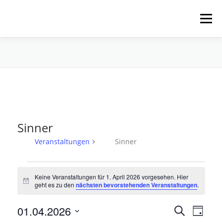
Zum
Inhalt
Menü
springen
HOME
ÜBER UNS
SCHNUPPERPADDELN
VERLEIH, TOUREN UND SUP
SERVICE
Sinner
VERANSTALTUNGEN
Veranstaltungen
Sinner
V
Keine Veranstaltungen für 1. April 2026 vorgesehen. Hier
e
Hinweis
geht es zu den
nächsten bevorstehenden Veranstaltungen
.
r
a
V
01.04.2026
V
Suche
Tag
e
n