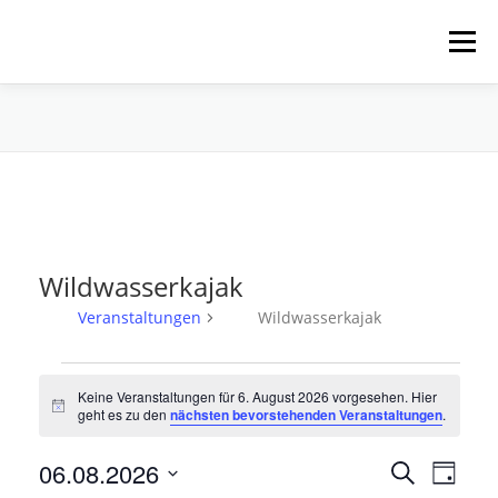
Zum
Inhalt
Menü
springen
HOME
ÜBER UNS
SCHNUPPERPADDELN
VERLEIH, TOUREN UND SUP
SERVICE
Wildwasserkajak
VERANSTALTUNGEN
Veranstaltungen
Wildwasserkajak
V
Keine Veranstaltungen für 6. August 2026 vorgesehen. Hier
e
Hinweis
geht es zu den
nächsten bevorstehenden Veranstaltungen
.
r
a
V
06.08.2026
V
Suche
Tag
e
n