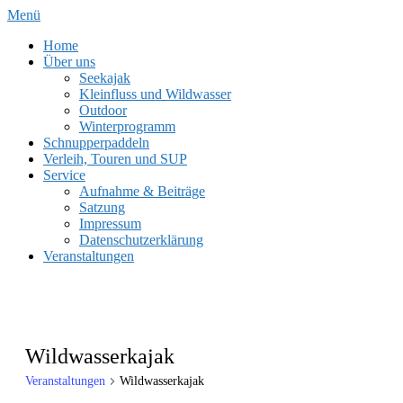
Zum
Menü
Inhalt
Home
springen
Über uns
Seekajak
Kleinfluss und Wildwasser
Outdoor
Winterprogramm
Schnupperpaddeln
Verleih, Touren und SUP
Service
Aufnahme & Beiträge
Satzung
Impressum
Datenschutzerklärung
Veranstaltungen
Wildwasserkajak
Veranstaltungen
Wildwasserkajak