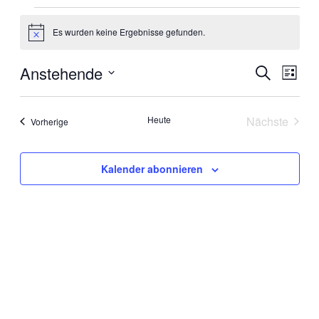
Veranstaltungen
Es wurden keine Ergebnisse gefunden.
Hinweis
Anstehende
Veranstal
Veran
Suche
Liste
Ansic
Suche
Datum
Navig
wählen.
und
Heute
Nächste
Veranstaltungen
Vorherige
Ansichten
Veranstal
Navigati
Kalender abonnieren