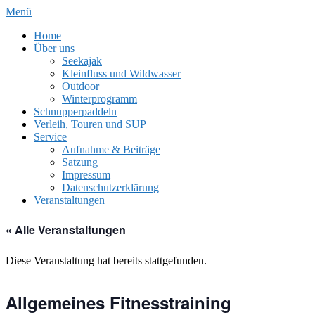
Zum
Menü
Inhalt
Home
springen
Über uns
Seekajak
Kleinfluss und Wildwasser
Outdoor
Winterprogramm
Schnupperpaddeln
Verleih, Touren und SUP
Service
Aufnahme & Beiträge
Satzung
Impressum
Datenschutzerklärung
Veranstaltungen
« Alle Veranstaltungen
Diese Veranstaltung hat bereits stattgefunden.
Allgemeines Fitnesstraining