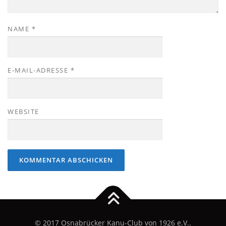
NAME
*
E-MAIL-ADRESSE
*
WEBSITE
© 2017 Osnabrücker Kanu-Club von 1926 e.V..