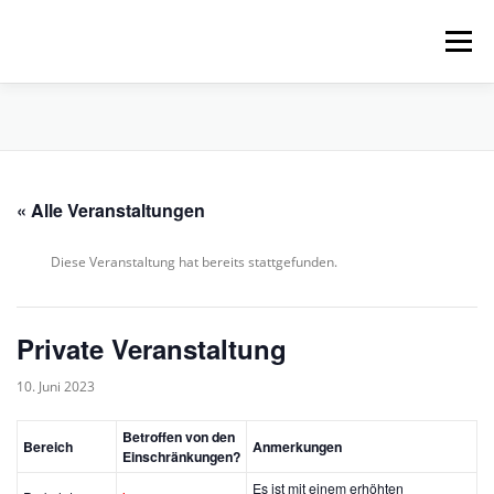
Zum
Inhalt
Menü
springen
HOME
ÜBER UNS
SCHNUPPERPADDELN
« Alle Veranstaltungen
VERLEIH, TOUREN UND SUP
SERVICE
Diese Veranstaltung hat bereits stattgefunden.
VERANSTALTUNGEN
Private Veranstaltung
10. Juni 2023
Betroffen von den
Bereich
Anmerkungen
Einschränkungen?
Es ist mit einem erhöhten