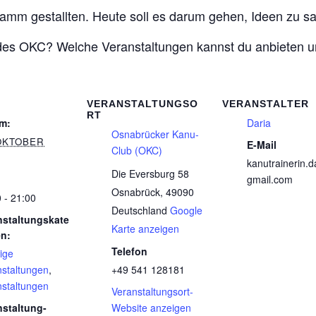
amm gestallten. Heute soll es darum gehen, Ideen zu 
es OKC? Welche Veranstaltungen kannst du anbieten un
VERANSTALTUNGSO
VERANSTALTER
RT
m:
Daria
Osnabrücker Kanu-
 OKTOBER
E-Mail
Club (OKC)
kanutrainerin.
Die Eversburg 58
gmail.com
Osnabrück
,
49090
 - 21:00
Deutschland
Google
nstaltungskate
Karte anzeigen
en:
Telefon
ige
nstaltungen
,
+49 541 128181
nstaltungen
Veranstaltungsort-
nstaltung-
Website anzeigen