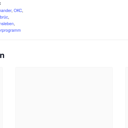
:
nander
,
OKC
,
brüc
,
insleben
,
erprogramm
en