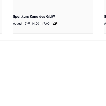
Sportkurs Kanu des GidW
S
August 17 @ 14:00
-
17:00
A
g